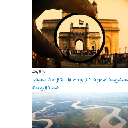
#தமிழ்
புதிதாக மொழிபெயர்ப்பை நாடும் நிறுவனங்களுக்க
சில குறிப்புகள்