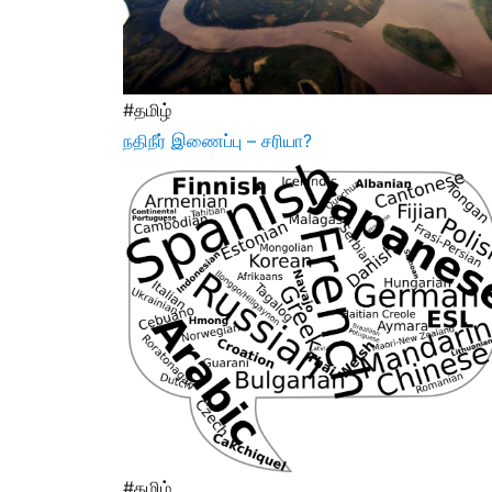
#தமிழ்
நதிநீர் இணைப்பு – சரியா?
#தமிழ்