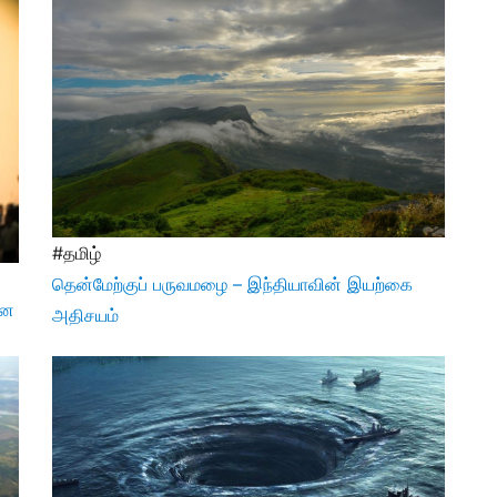
#தமிழ்
தென்மேற்குப் பருவமழை – இந்தியாவின் இயற்கை
ான
அதிசயம்