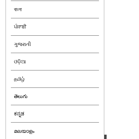
বাংলা
ਪੰਜਾਬੀ
ગુજરાતી
ଓଡ଼ିଆ
தமிழ்
తెలుగు
ಕನ್ನಡ
മലയാളം