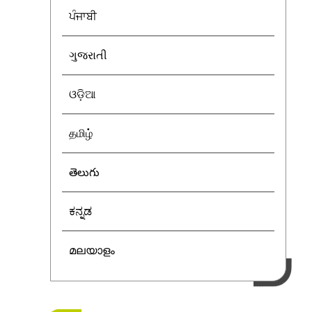
ਪੰਜਾਬੀ
ગુજરાતી
ଓଡ଼ିଆ
தமிழ்
తెలుగు
ಕನ್ನಡ
മലയാളം