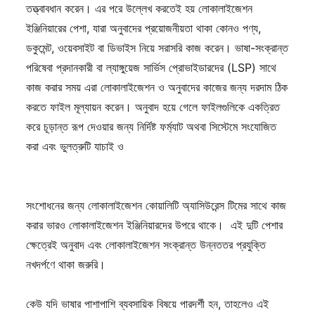
তত্ত্বাবধান করেন। এর পরে উল্লেখ করতেই হয় লোকালাইজেশন
ইঞ্জিনিয়ারের পেশা, যারা অনুবাদের প্রয়োজনীয়তা থাকা কোনও পণ্য,
ডকুমেন্ট, ওয়েবসাইট বা ডিভাইস নিয়ে সরাসরি কাজ করেন। ভাষা-সংক্রান্ত
পরিষেবা প্রদানকারী বা ল্যাঙ্গুয়েজ সার্ভিস প্রোভাইডারদের (LSP) সাথে
কাজ করার সময় এরা লোকালাইজেশন ও অনুবাদের কাজের জন্য দরদাম ঠিক
করতে ফাইল মূল্যায়ন করেন। অনুবাদ হয়ে গেলে ফাইলগুলিকে একত্রিত
করে চূড়ান্ত রূপ দেওয়ার জন্য নির্দিষ্ট ফর্ম্যাট অথবা সিস্টেমে সংযোজিত
করা এবং ভুলত্রুটি যাচাই ও
সংশোধনের জন্য লোকালাইজেশন কোয়ালিটি অ্যাসিউরেন্স টিমের সাথে কাজ
করার ভারও লোকালাইজেশন ইঞ্জিনিয়ারদের উপরে থাকে। এই দুটি পেশার
ক্ষেত্রেই অনুবাদ এবং লোকালাইজেশন সংক্রান্ত উন্নততর প্রযুক্তি
নখদর্পণে থাকা জরুরি।
কেউ যদি ভাষার পাশাপাশি ব্যবসায়িক বিষয়ে পারদর্শী হন, তাহলেও এই