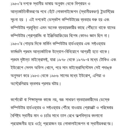
১৯৮০’র দশকে স্থানীয় ভাষায় অনুবাদ থেকে বিশ্বায়ন ও
আন্তর্জাতিকীকরণের পথে হেঁটে লোকালাইজেশন (স্থানীয়করণ) ইন্ডাস্ট্রির
সূচনা হয় । এই দশকেই ডেস্কটপ কম্পিউটারের ব্যবহার শুরু হয় এবং
কম্পিউটার প্রযুক্তি এমন অনেক ব্যবহারকারীর কাছে পৌঁছতে থাকে যাদের
কম্পিউটার প্রোগ্রামিং বা ইঞ্জিনিয়ারিংয়ের বিশেষ কোনও জ্ঞান ছিল না।
১৯৮০’র গোড়ার দিকে মার্কিন কম্পিউটার হার্ডওয়্যার এবং সফ্টওয়্যার
ফার্মগুলি প্রথম আন্তর্জাতিক উদ্যোগ-বিনিয়োগে আগ্রহী হতে থাকে।
প্রথম দৃষ্টান্ত মাইক্রোসফ্ট, যারা ১৯৭৮ থেকে ১৯৭৯-র মধ্যে টোকিও এবং
ইউরোপে সেলস অফিস খোলে, পরে সান মাইক্রোসিস্টেমস সেই পদাঙ্ক
অনুসরণ করে ১৯৮৩ থেকে ১৯৮৬ সালের মধ্যে ইউরোপ, এশিয়া ও
অস্ট্রেলিয়ায় ব্যবসার প্রসার ঘটায়।
কর্পোরেট বা শিক্ষামূলক কাজে নয়, বরং সাধারণ ব্যবহারকারীদের ডেস্কে
কম্পিউটার হার্ডওয়্যার ও সফ্টওয়্যার পৌঁছে যাওয়ায় প্রোডাক্ট ও পরিষেবার
বৈশিষ্ট্য স্থানীয় মান ও চর্চার সাথে তাল রেখে অল্পবিস্তর বদলানো
প্রয়োজনীয় হয়ে ওঠে; প্রয়োজন হয় লোকালাইজেশন বা স্থানীয়করণের।