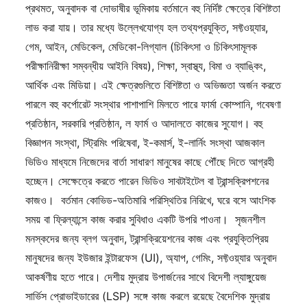
প্রথমত, অনুবাদক বা দোভাষীর ভূমিকায় বর্তমানে বহু নির্দিষ্ট ক্ষেত্রে বিশিষ্টতা
লাভ করা যায়। তার মধ্যে উল্লেখযোগ্য হল তথ্যপ্রযুক্তি, সফ্টওয়্যার,
গেম, আইন, মেডিকেল, মেডিকো-লিগ্যাল (চিকিৎসা ও চিকিৎসামূলক
পরীক্ষানিরীক্ষা সম্বন্ধীয় আইনি বিষয়), শিক্ষা, স্বাস্থ্য, বিমা ও ব্যাঙ্কিং,
আর্থিক এবং মিডিয়া। এই ক্ষেত্রগুলিতে বিশিষ্টতা ও অভিজ্ঞতা অর্জন করতে
পারলে বহু কর্পোরেট সংস্থার পাশাপাশি মিলতে পারে ফার্মা কোম্পানি, গবেষণা
প্রতিষ্ঠান, সরকারি প্রতিষ্ঠান, ল ফার্ম ও আদালতে কাজের সুযোগ। বহু
বিজ্ঞাপন সংস্থা, স্ট্রিমিং পরিষেবা, ই-কমার্স, ই-লার্নিং সংস্থা আজকাল
ভিডিও মাধ্যমে নিজেদের বার্তা সাধারণ মানুষের কাছে পৌঁছে দিতে আগ্রহী
হচ্ছেন। সেক্ষেত্রে করতে পারেন ভিডিও সাবটাইটেল বা ট্রান্সক্রিপশনের
কাজও। বর্তমান কোভিড-অতিমারি পরিস্থিতির নিরিখে, ঘরে বসে আংশিক
সময় বা ফ্রিল্যান্সে কাজ করার সুবিধাও একটি উপরি পাওনা। সৃজনশীল
মনস্কদের জন্য ব্লগ অনুবাদ, ট্রান্সক্রিয়েশনের কাজ এবং প্রযুক্তিপ্রিয়
মানুষদের জন্য ইউজার ইন্টারফেস (UI), অ্যাপ, গেমিং, সফ্টওয়্যার অনুবাদ
আকর্ষণীয় হতে পারে। দেশীয় মুদ্রায় উপার্জনের সাথে বিদেশী ল্যাঙ্গুয়েজ
সার্ভিস প্রোভাইডারের (LSP) সঙ্গে কাজ করলে রয়েছে বৈদেশিক মুদ্রায়