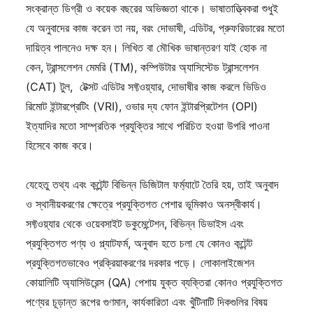
সংক্রান্ত ডিগ্রী ও কয়েক বছরের অভিজ্ঞতা থাকে। ভাষাতাত্ত্বিকরা শুধুই
যে অনুবাদের কাজ করেন তা নয়, বরং দোভাষী, এডিটর, প্রুফরিডারের মতো
দায়িত্ব পালনেও দক্ষ হন। লিখিত বা মৌখিক ভাষান্তরণ যাই হোক না
কেন, ট্রান্সলেশন মেমরি (TM), কম্পিউটার অ্যাসিস্টেড ট্রান্সলেশন
(CAT) টুল, টেক্সট এডিটর সফ্টওয়্যার, দোভাষীর কাজ করলে ভিডিও
রিমোট ইন্টারপ্রেটিং (VRI), ওভার দ্য ফোন ইন্টারপ্রিটেশন (OPI)
ইত্যাদির মতো সাম্প্রতিক প্রযুক্তির সাথে পরিচিত হওয়া উপরি পাওনা
হিসেবে কাজ করে।
যেহেতু তথ্য এবং কন্টেন্ট বিভিন্ন ডিজিটাল ফর্ম্যাটে তৈরি হয়, তাই অনুবাদ
ও স্থানীয়করণের ক্ষেত্রে প্রযুক্তিগত পেশার ভূমিকাও অনস্বীকার্য।
সফ্টওয়্যার থেকে ওয়েবসাইট ডকুমেন্টেশন, বিভিন্ন ডিভাইস এবং
প্রযুক্তিগত পণ্য ও প্ল্যাটফর্ম, অনুবাদ হতে চলা যে কোনও কন্টেন্ট
প্রযুক্তিগতভাবেও প্রক্রিয়াকরণের দরকার পড়ে। লোকালাইজেশন
কোয়ালিটি অ্যাসিউরেন্স (QA) পেশায় যুক্ত ব্যক্তিরা কোনও প্রযুক্তিগত
পণ্যের চূড়ান্ত রূপের গুণমান, কার্যকারিতা এবং খুঁটিনাটি দিকগুলির বিষয়