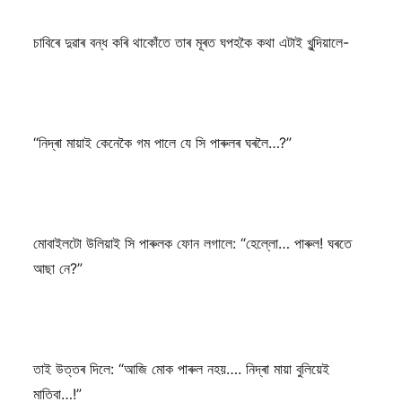
চাবিৰে দুৱাৰ বন্ধ কৰি থাকোঁতে তাৰ মূৰত ঘপহকৈ কথা এটাই খুন্দিয়ালে-
“নিদ্ৰা মায়াই কেনেকৈ গম পালে যে সি পাৰুলৰ ঘৰলৈ…?”
মোবাইলটো উলিয়াই সি পাৰুলক ফোন লগালে: “হেল্লো… পাৰুল! ঘৰতে
আছা নে?”
তাই উত্তৰ দিলে: “আজি মোক পাৰুল নহয়…. নিদ্ৰা মায়া বুলিয়েই
মাতিবা…!”