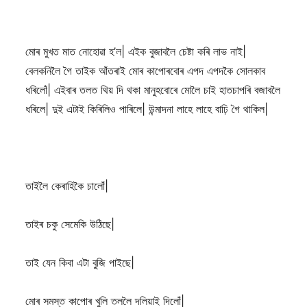
মোৰ মুখত মাত নোহোৱা হ’ল| এইক বুজাবলৈ চেষ্টা কৰি লাভ নাই|
বেলকনিলৈ গৈ তাইক আঁতৰাই মোৰ কাপোৰবোৰ এপদ এপদকৈ সোলকাব
ধৰিলোঁ| এইবাৰ তলত থিয় দি থকা মানুহবোৰে মোলৈ চাই হাতচাপৰি বজাবলৈ
ধৰিলে| দুই এটাই কিৰিলিও পাৰিলে| উন্মাদনা লাহে লাহে বাঢ়ি গৈ থাকিল|
তাইলৈ কেৰাহিকৈ চালোঁ|
তাইৰ চকু সেমেকি উঠিছে|
তাই যেন কিবা এটা বুজি পাইছে|
মোৰ সমস্ত কাপোৰ খুলি তললৈ দলিয়াই দিলোঁ|