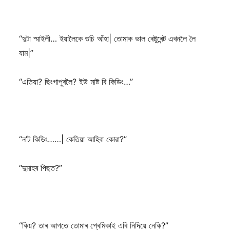
“দুটা স্মাইলী… ইয়ালৈকে গুচি আঁহা| তোমাক ভাল ৰেষ্টুৰেন্ট এখনলৈ লৈ
যাম|”
“এতিয়া? ছিংগাপুৰলৈ? ইউ মাষ্ট বি কিডিং…”
“ন’ট কিডিং……| কেতিয়া আহিবা কোৱা?”
“দুমাহৰ পিছত?”
“কিয়? তাৰ আগতে তোমাৰ প্ৰেমিকাই এৰি নিদিয়ে নেকি?”