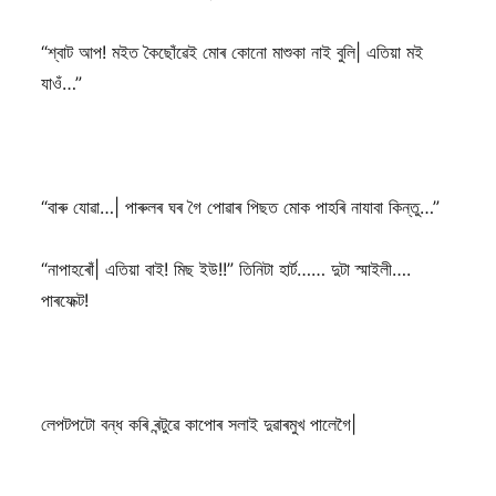
“শ্বাট আপ! মইত কৈছোঁৱেই মোৰ কোনো মাশুকা নাই বুলি| এতিয়া মই
যাওঁ…”
“বাৰু যোৱা…| পাৰুলৰ ঘৰ গৈ পোৱাৰ পিছত মোক পাহৰি নাযাবা কিন্তু…”
“নাপাহৰোঁ| এতিয়া বাই! মিছ ইউ!!” তিনিটা হাৰ্ট…… দুটা স্মাইলী….
পাৰফেক্ট!
লেপটপটো বন্ধ কৰি ৰন্টুৱে কাপোৰ সলাই দুৱাৰমুখ পালেগৈ|