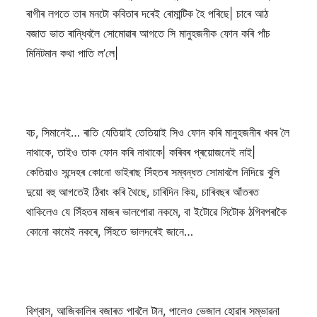
ৰাগীৰ লগতে তাৰ মনটো কবিতাৰ দৰেই ৰোমান্টিক হৈ পৰিছে| চাৰে আঠ
বজাত ভাত ৰান্ধিবলৈ সোমোৱাৰ আগতে সি মানুহজনীক ফোন কৰি পাঁচ
মিনিটমান কথা পাতি ল’লে|
বচ, সিমানেই… ৰাতি যেতিয়াই তেতিয়াই সিও ফোন কৰি মানুহজনীৰ খবৰ লৈ
নাথাকে, তাইও তাক ফোন কৰি নাথাকে| কৰিবৰ প্ৰয়োজনেই নাই|
কেতিয়াও সন্দেহৰ কোনো ভাইৰাছ সিঁহতৰ সম্বন্ধত সোমাবলৈ নিদিয়ে বুলি
দুয়ো বহু আগতেই ঠিৰাং কৰি থৈছে, চাৰিদিন কিয়, চাৰিবছৰ আঁতৰত
থাকিলেও যে সিঁহতৰ মাজৰ ভালপোৱা নকমে, বা ইটোৱে সিটোক ঠগিবপৰাকৈ
কোনো কামেই নকৰে, সিঁহতে ভালদৰেই জানে…
বিশ্বাস, আজিকালিৰ বজাৰত পাবলৈ টান, পালেও ভেজাল হোৱাৰ সম্ভাৱনা