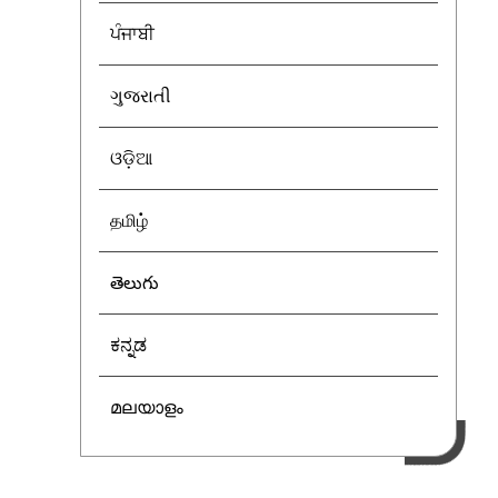
ਪੰਜਾਬੀ
ગુજરાતી
ଓଡ଼ିଆ
தமிழ்
తెలుగు
ಕನ್ನಡ
മലയാളം