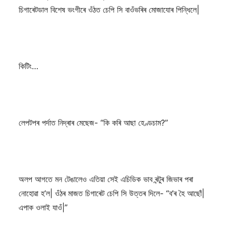
চিগাৰেটডাল বিশেষ ভংগীৰে ওঁঠত চেপি সি বাওঁভৰিৰ মোজাযোৰ পিন্ধিলে|
কিটিং…
লেপটপৰ পৰ্দাত নিদ্ৰাৰ মেছেজ- “কি কৰি আছা হেণ্ডচাম?”
অলপ আগতে মন টেঙালেও এতিয়া সেই এচিডিক ভাব ৰন্টুৰ জিভাৰ পৰা
নোহোৱা হ’ল| ওঁঠৰ মাজত চিগাৰেট চেপি সি উত্তৰ দিলে- “ব’ৰ হৈ আছোঁ|
এপাক ওলাই যাওঁ|”