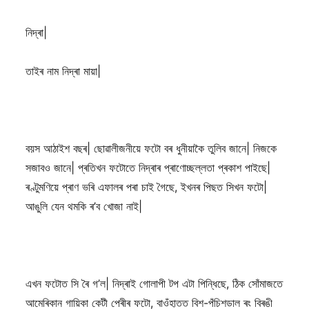
নিদ্ৰা|
তাইৰ নাম নিদ্ৰা মায়া|
বয়স আঠাইশ বছৰ| ছোৱালীজনীয়ে ফটো বৰ ধুনীয়াকৈ তুলিব জানে| নিজকে
সজাবও জানে| প্ৰতিখন ফটোতে নিদ্ৰাৰ প্ৰাণোচ্ছল্লতা প্ৰকাশ পাইছে|
ৰণ্টুমণিয়ে প্ৰাণ ভৰি এফালৰ পৰা চাই গৈছে, ইখনৰ পিছত সিখন ফটো|
আঙুলি যেন থমকি ৰ’ব খোজা নাই|
এখন ফটোত সি ৰৈ গ’ল| নিদ্ৰাই গোলাপী টপ এটা পিন্ধিছে, ঠিক সোঁমাজতে
আমেৰিকান গায়িকা কেটী পেৰীৰ ফটো, বাওঁহাতত বিশ-পঁচিশডাল ৰং বিৰঙী