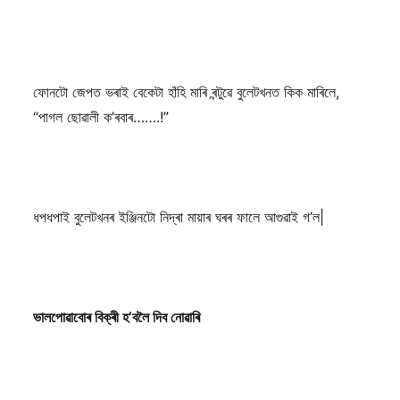
ফোনটো জেপত ভৰাই বেকেটা হাঁহি মাৰি ৰন্টুৱে বুলেটখনত কিক মাৰিলে,
“পাগল ছোৱালী ক’ৰবাৰ…….!”
ধপধপাই বুলেটখনৰ ইঞ্জিনটো নিদ্ৰা মায়াৰ ঘৰৰ ফালে আগুৱাই গ’ল|
ভালপোৱাবোৰ বিক্ৰী হ’বলৈ দিব নোৱাৰি