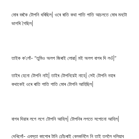
মোৰ বৰকৈ টোপনি ধৰিছিল| ওৰে ৰাতি কথা পাতি পাতি আচলতে মোৰ মনটো
ভাগৰি গৈছিল|
তাইক ক’লোঁ- “তুমিও অলপ জিৰাই লোৱা| ম‍ই অলপ বাগৰ দি লওঁ|”
তাইৰ হেনো টোপনি নাই| তাইৰ টোপনিয়েই নাহে| সেই টোপনি নহাৰ
কথাকেই ওৰে ৰাতি পাতি পাতি মোৰ টোপনি আহিছিল|
বাগৰ দিয়াৰ লগে লগে টোপনি আহিল| টোপনিৰ লগতে সপোনো আহিল|
দেখিলোঁ- এবস্তা কাপোৰ টানি চোঁচৰাই বেলকনিলৈ নি তাই তললৈ দলিয়াব