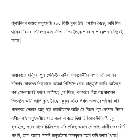
ট্ৰেইনিঙৰ কামত মানুহজনী ৪০০ কিমি দূৰৰ ঠাই এখনলৈ গৈছে, চাৰি দিন
থাকিব| বিয়াৰ তিনিবছৰ হ’ল যদিও এতিয়ালৈকে পৰিয়াল-পৰিকল্পনা চলিয়েই
আছে|
সাধাৰণতে সন্ধিয়া পুল খেলিবলৈ নাইবা লগৰকেইটাৰ লগত তিনিআলিৰ
চলিহাৰ দোকানৰ পিছফালে আড্ডা পিটিবলৈ যোৱা মানুহটো আজি অফিছৰ
পৰা সোনকালেই ঘৰলৈ আহিছে; ধূনা দিছে, শুকাবলৈ দিয়া কাপোৰবোৰ
ভিতৰলৈ আনি জাপি কুছি থৈছে| কুকুৰা হাঁহৰ গঁৰাল ভালদৰে পৰীক্ষা কৰি
পাকঘৰত সোমাই আলু দুটা মচমচীয়াকৈ ভাজি লৈ নিজৰ পঢ়া কোঠাত গিলাচ
এটাৰে বহি মানুহজনীয়ে সাত বছৰ আগতে দিয়া চিঠিবোৰ উলিয়াই চকু
ফুৰাইছে, মাজে মাজে চিঠিৰ পৰা সৰি পৰিছে শুকান গোলাপ, নাৰ্জীৰ জৰাজীৰ্ণ
পাপৰি, তাক আকৌ সামৰি মানুহটোৱে আলফুলে যতন কৰি ভৰাই থৈছে|