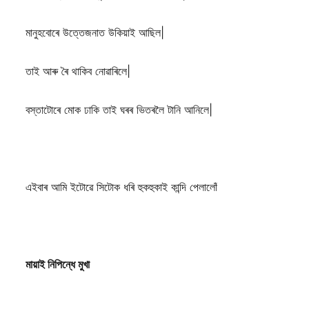
মানুহবোৰে উত্তেজনাত উকিয়াই আছিল|
তাই আৰু ৰৈ থাকিব নোৱাৰিলে|
বস্তাটোৰে মোক ঢাকি তাই ঘৰৰ ভিতৰলৈ টানি আনিলে|
এইবাৰ আমি ইটোৱে সিটোক ধৰি হুকহুকাই কান্দি পেলালোঁ
মায়াই নিপিন্ধে মুখা