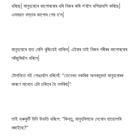
ধৰিছে| মানুহবোৰে কাপোৰবোৰ ধৰি নিজৰ কৰি ল’বলৈ থপিয়াথপি কৰিছে|
এসময়ত বস্তাৰ কাপোৰ শেষ হ’ল|
মানুহবোৰে হাত মেলি খুজিয়েই থাকিল| এইবাৰ তাই নিজৰ শৰীৰৰ কাপোৰবোৰ
আঁজুৰিবলৈ ধৰিলে|
টোপনিতে ম‍ই গোঙাবলৈ ধৰিলোঁ: “তেনেখন নকৰিবা অলকানন্দা! মানুহবোৰৰ
কাৰণে মাথোন এটা চৰিত্ৰ হৈ নপৰিবা|”
তাই ভ্ৰুকুটি টানি উভতি ধৰিলে: “কিন্তু, মানুহবিলাকে দেখোন হাতচাপৰি
বজাইছে?”