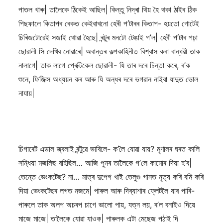
পাতল খাৰু| তালৈকে ঠিকেই আছিল| কিন্তু নিদ্ৰা থিয় হৈ থকা ঠাইৰ ঠিক
পিছফালে কিতাপৰ ৰেকত কেইবাখনো হেৰী প’টাৰৰ কিতাপ- হয়তো গোটেই
চিৰিজটোৱেই সজাই থোৱা হৈছে| ৰন্টুৰ মনটো টেঙাই গ’ল| হেৰী প’টাৰ পঢ়া
ছোৱালী সি দেখিব নোৱাৰে| অবান্তৰ কল্পকাহিনীত বিশ্বাস কৰা বান্ধৱী তাক
নালাগে| তাক লাগে প্ৰেক্টিকেল ছোৱালী- যি তাৰ দৰে চিন্তা কৰে, ৰ’ক
শুনে, ফিজিক্স অধ্যয়ন কৰ আৰু যি অন্ধৰ দৰে ভগৱান নাইবা যাদুত ভোল
নাযায়|
চিগাৰেট এডাল জ্বলাই ৰন্টুৱে ভাবিলে- ক’লৈ যোৱা যায়? মৃণালৰ ঘৰত কালি
সন্ধিয়া মজলিছ বহিছিল… আজি পুনৰ তালৈকে গ’লে কামোৰ দিয়া হ’ব|
তেন্তে ভেংকটেছ? না… মাত্ৰ দুপেগ খাই তেলুগু গানত নৃত্য কৰি বমি কৰি
দিয়া ভেংকটেছৰ লগত নজমে| পাৰুল আৰু দিব্যাশাৰ ফ্লেটলৈ যাব পাৰি-
পাৰুলে তাক অলপ অচৰপ চাগে ভালো পায়, যত্ন লয়, ৰ’ল বনাইও দিয়ে
মাজে মাজে| তালৈকে যোৱা যাওক| পাৰুলক এটা মেছেজ পঠাই দি