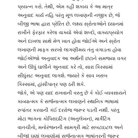
પ્રયત્ન કરો. તેથી, એમ કહી શકાય કે આ માત્ર
અનુવાદ કાર્ય નહિ પરંતુ મૂળ લખાણની નજીક છે, જે
બીજી ભાષા દ્વારા પ્રેરિત છે. લક્ષ્ય સ્રોતાઓને ધ્યાનમાં
રાખીને ફેરફાર કરેલા વાક્યો એવાં શબ્દો, વાક્યપ્રયોગ
અને દાખલા સાથે મેળ ખાત હોવા જોઈએ અને સ્રોત
લખાણની માફક સરખો લાગણીમય તંતુ વગાડતા હોવા
જોઈએ!
જો અનુવાદક આ અર્થની છટાને સમજ્યા વગર
અને ઊંધું ઘાલીને અુનવાદ કરે તો, સારા કિસ્સામાં
સીધુંસટ અનુવાદ લાગશે. જ્યારે કે સાવ ખરાબ
કિસ્સામાં, હાંસીપાત્ર પણ ઠરી શકે.
જોકે, એ પણ યાદ રાખવાની વસ્તુ છે કે કોઈ વ્યવસાયને
કાવ્યાત્મક કે સર્જનાત્મક લખાણને સ્થાનિક ભાષામાં
રુપાંતર કરવાની કંઈ દરરોજ જરૂર પડતી નથી. પરંતુ
મોટા ભાગના કોપિરાઇટિંગ (અનુલેખન), માર્કેટિંગ
વાતચીતો, મનોરંજનની સામગ્રી માટે સબટાઇટલ અને
બીજાં ઘણાં લખાણોમાં સર્જનાત્મક ભાષાંતરની જરૂર