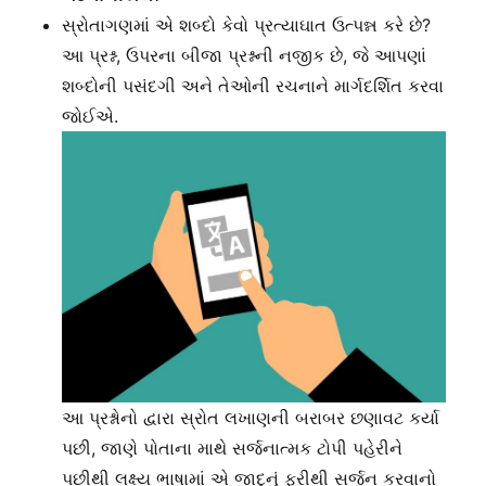
સ્રોતાગણમાં એ શબ્દો કેવો પ્રત્યાઘાત ઉત્પન્ન કરે છે?
આ પ્રશ્ન, ઉપરના બીજા પ્રશ્નની નજીક છે, જે આપણાં
શબ્દોની પસંદગી અને તેઓની રચનાને માર્ગદર્શિત કરવા
જોઈએ.
આ પ્રશ્નોનો દ્વારા સ્રોત લખાણની બરાબર છણાવટ કર્યા
પછી, જાણે પોતાના માથે સર્જનાત્મક ટોપી પહેરીને
પછીથી લક્ષ્ય ભાષામાં એ જાદુનું ફરીથી સર્જન કરવાનો