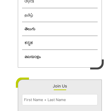
ଓଡ଼ିଆ
தமிழ்
తెలుగు
ಕನ್ನಡ
മലയാളം
Join Us