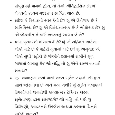
સંપૂર્ણપણે પામવો હોય, તો તેનો ઐતિહાસિક સંદર્ભ
મેળવવો કાયમ મદદરૂપ સાબિત થાય છે.
સંદેશ કે વિચારનો સ્વર કેવો છે? શું એ ઉત્તેજક છે કે
શાંતિપ્રિય છે? શું એ વિવેચનાત્મક છે કે સીધોસટ છે? શું
એ લોકગીત કે પછી ભજનનું સ્વરુપ લે છે?
કયા પ્રકારનો વાંચકવર્ગ છે? શું એ નહિવત ભણેલા
લોકો માટે છે કે શહેરી યુવાનો માટે છે? શું અનુવાદ એ
લોકો સુધી પહોચે છે જેઓને ધ્યાનમાં રાખીને મૂળ
ભાષામાં લખાયું છે? જો નહિ, તો શું એને સરળ બનાવી
શકાય?
મૂળ લખાણમાં કયાં પાસાં લક્ષ્ય સ્રોતાગણની સંસ્કૃતિ
સાથે જોડાયેલા છે અને કયા નથી? શું સ્રોત લખાણમાં
ઉપયોગમાં લેવાયેલી કાવ્યાત્મક ટેક્નિક લક્ષ્ય
સ્રોતાગણ દ્વારા સમજાશે? જો નહિ, તો પછી શું
વિશેષણો, આડકતરો ઉલ્લેખ અથવા કલ્પના ચિત્રો
બદલી શકાય?