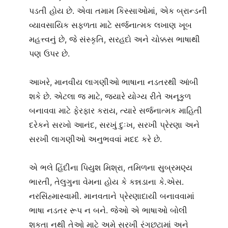
પડતી હોય છે. એવા તમામ કિસ્સાઓમાં, એક બ્રાન્ડની
વ્યાવસાયિક સફળતા માટે સર્જનાત્મક લખાણ ખૂબ
મહત્ત્વનું છે, જે સંસ્કૃતિ, સરહદો અને ચોક્કસ ભાષાથી
પણ ઉપર છે.
આખરે, માનવીય લાગણીઓ ભાષાના નડતરથી આંબી
શકે છે. એટલા જ માટે, જ્યારે યોગ્ય રીતે અનૂકુળ
બનાવવા માટે ફેરફાર કરાય, ત્યારે સર્જનાત્મક માહિતી
દરેકને સરખો આનંદ, સરખું દુઃખ, સરખી પ્રેરણા અને
સરખી લાગણીઓ અનુભવવાં મદદ કરે છે.
એ ભલે હિંદીના પિયુશ મિશ્રા, તમિળના સુબ્રમણ્ય
ભારતી, તેલુગુના વેમના હોય કે કન્નડાના કે.એસ.
નરસિંહ્માસ્વામી. માનવતાને પ્રેરણાદાયી બનાવવામાં
ભાષા નડતર રૂપ ન બને. જેઓ એ ભાષાઓ બોલી
શકતા નથી તેઓ માટે અમે સરખી રંગછટામાં અને