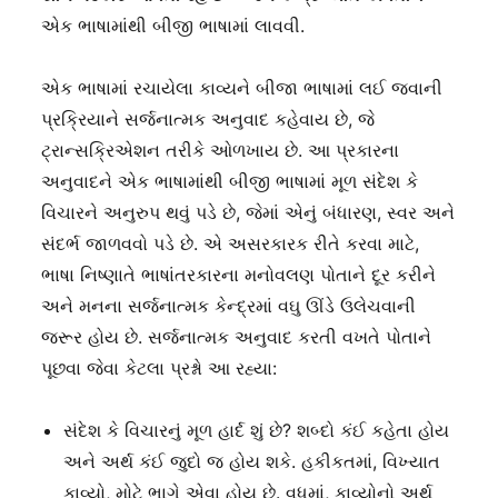
એક ભાષામાંથી બીજી ભાષામાં લાવવી.
એક ભાષામાં રચાયેલા કાવ્યને બીજા ભાષામાં લઈ જવાની
પ્રક્રિયાને સર્જનાત્મક અનુવાદ કહેવાય છે, જે
ટ્રાન્સક્રિએશન તરીકે ઓળખાય છે. આ પ્રકારના
અનુવાદને એક ભાષામાંથી બીજી ભાષામાં મૂળ સંદેશ કે
વિચારને અનુરુપ થવું પડે છે, જેમાં એનું બંધારણ, સ્વર અને
સંદર્ભ જાળવવો પડે છે. એ અસરકારક રીતે કરવા માટે,
ભાષા નિષ્ણાતે ભાષાંતરકારના મનોવલણ પોતાને દૂર કરીને
અને મનના સર્જનાત્મક કેન્દ્રમાં વઘુ ઊંડે ઉલેચવાની
જરૂર હોય છે. સર્જનાત્મક અનુવાદ કરતી વખતે પોતાને
પૂછવા જેવા કેટલા પ્રશ્નો આ રહ્યા:
સંદેશ કે વિચારનું મૂળ હાર્દ શું છે? શબ્દો કંઈ કહેતા હોય
અને અર્થ કંઈ જુદો જ હોય શકે. હકીકતમાં, વિખ્યાત
કાવ્યો, મોટે ભાગે એવા હોય છે. વધુમાં, કાવ્યોનો અર્થ