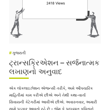
2418 Views
#
ગુજરાતી
ટ્રાન્સક્રિએશન – સર્જનાત્મક
લખાણનો અનુવાદ
એક લોકલાઇઝેશન એજન્સી તરીકે, અમે ઔપચારિક
માહિતીમાં કામ કરીએ છીએ અને તેથી કથા-વાર્તા
સિવાયની કેટેગરીમાં આવીએ છીએ. અવારનવાર, અમારી
સામે પડકાર આવતો રહે છે – જેમ કે પ્રખ્યાત કવિતાને