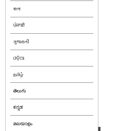
বাংলা
ਪੰਜਾਬੀ
ગુજરાતી
ଓଡ଼ିଆ
தமிழ்
తెలుగు
ಕನ್ನಡ
മലയാളം