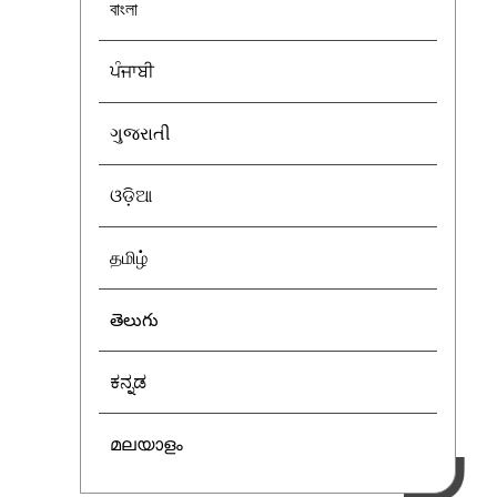
বাংলা
ਪੰਜਾਬੀ
ગુજરાતી
ଓଡ଼ିଆ
தமிழ்
తెలుగు
ಕನ್ನಡ
മലയാളം